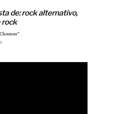
a de: rock alternativo,
e rock
m Chamas”
o