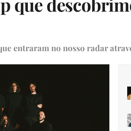
op que descobrim
ue entraram no nosso radar atrav