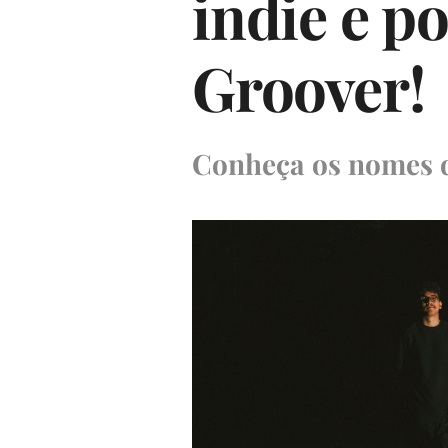
indie e p
Groover!
Conheça os nomes q