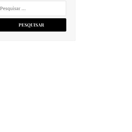
squisar
r: