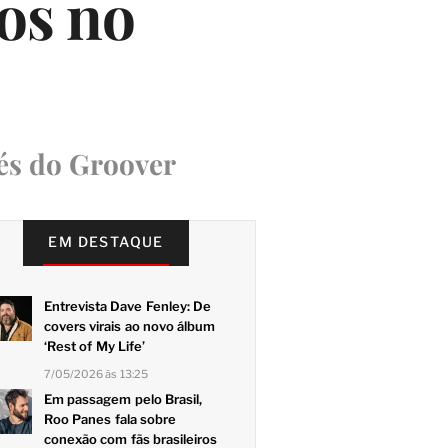
os no
és do Groover
EM DESTAQUE
Entrevista Dave Fenley: De
covers virais ao novo álbum
‘Rest of My Life’
7/05/2026 às 13:25
Em passagem pelo Brasil,
Roo Panes fala sobre
conexão com fãs brasileiros