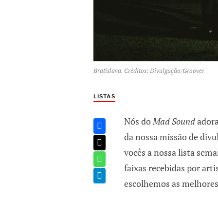
Bratislava. Créditos: Divulgação/Groover
LISTAS
Nós do
Mad Sound
adora
da nossa missão de divu
vocês a nossa lista sema
faixas recebidas por art
escolhemos as melhores