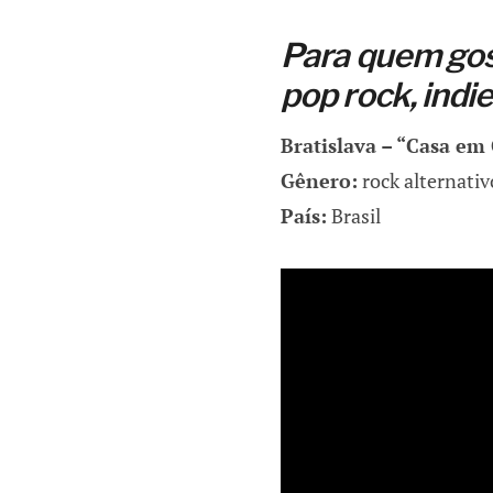
Para quem gost
pop rock, indi
Bratislava – “Casa e
Gênero:
rock alternativ
País:
Brasil