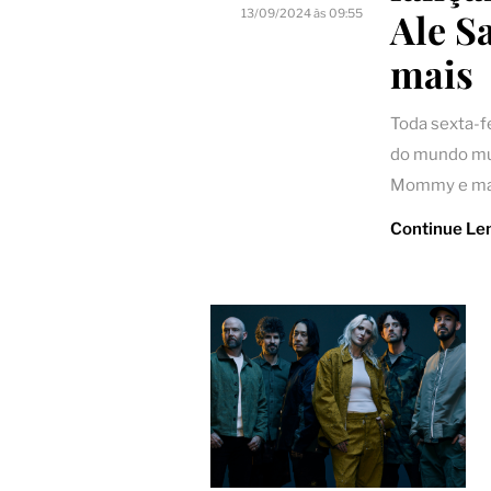
Ale S
13/09/2024 às 09:55
mais
Toda sexta-f
do mundo mus
Mommy e ma
Continue Le