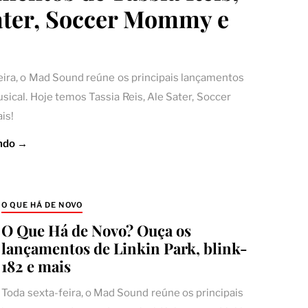
ater, Soccer Mommy e
eira, o Mad Sound reúne os principais lançamentos
ical. Hoje temos Tassia Reis, Ale Sater, Soccer
is!
ndo →
O QUE HÁ DE NOVO
O Que Há de Novo? Ouça os
lançamentos de Linkin Park, blink-
182 e mais
Toda sexta-feira, o Mad Sound reúne os principais