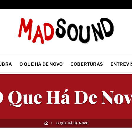
UBRA
O QUE HÁ DE NOVO
COBERTURAS
ENTREVI
 Que Há De No
O QUE HÁ DE NOVO