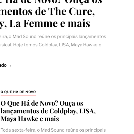
mentos de The Cure,
y, La Femme e mais
eira, o Mad Sound reúne os principais lançamentos
ical. Hoje temos Coldplay, LISA, Maya Hawke e
ndo →
O QUE HÁ DE NOVO
O Que Há de Novo? Ouça os
lançamentos de Coldplay, LISA,
Maya Hawke e mais
Toda sexta-feira, o Mad Sound reúne os principais