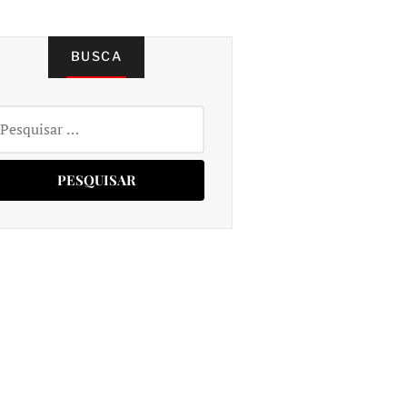
BUSCA
squisar
r: