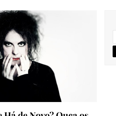
Pe
po
 Há de Novo? Ouça os