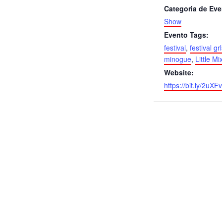
Categoria de Eve
Show
Evento Tags:
festival
,
festival grl
minogue
,
Little Mi
Website:
https://bit.ly/2uX