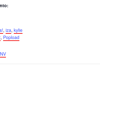
nto:
s!
,
iza
,
kylie
x
,
Popload
FvNV