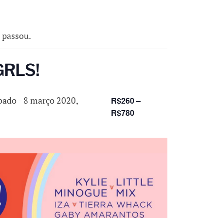
á passou.
 GRLS!
ábado
-
8 março 2020,
R$260 –
R$780