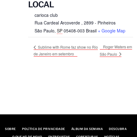
LOCAL
carioca club
Rua Cardeal Arcoverde , 2899 - Pinheiros
São Paulo
,
SP
05408-003
Brasil
+ Google Map
Roger Waters em
Sublime with Rome faz show no Rio
de Janeiro em setembro
São Paulo
SOBRE
POLÍTICA DE PRIVACIDADE
ÁLBUM DA SEMANA
DESCUBRA
O QUE HÁ DE NOVO
ENTREVISTAS
COBERTURAS
NOTÍCIAS