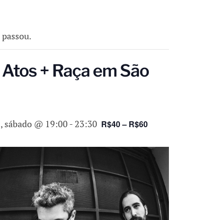
á passou.
Atos + Raça em São
0, sábado @ 19:00
-
23:30
R$40 – R$60