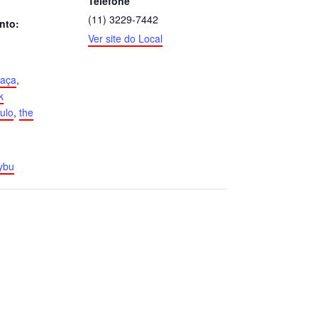
Telefone
(11) 3229-7442
nto:
Ver site do Local
raça
,
k
ulo
,
the
uybu