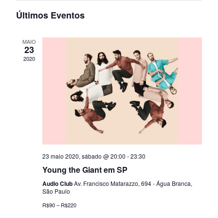
s
a
e
U
e
c
Últimos Eventos
R
q
i
l
A
g
o
R
u
n
e
MAIO
a
E
e
23
V
a
i
2020
ç
n
d
E
a
ã
N
s
d
t
T
o
a
O
a
á
.
S
d
e
r
o
n
i
v
23 maio 2020, sábado @ 20:00
-
23:30
a
i
o
Young the Giant em SP
s
v
Audio Club
Av. Francisco Matarazzo, 694 - Água Branca,
r
São Paulo
u
e
d
R$90 – R$220
a