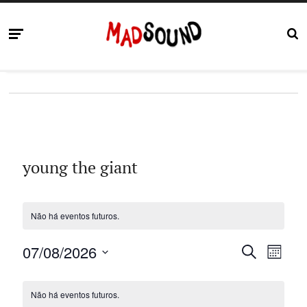
young the giant
Não há eventos futuros.
P
N
07/08/2026
P
M
R
S
a
Ê
e
C
O
e
S
v
Não há eventos futuros.
C
l