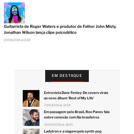
Guitarrista de Roger Waters e produtor de Father John Misty,
Jonathan Wilson lança clipe psicodélico
29/08/2018 às 11:10
EM DESTAQUE
Entrevista Dave Fenley: De covers virais
ao novo álbum ‘Rest of My Life’
7/05/2026 às 13:25
Em passagem pelo Brasil, Roo Panes fala
sobre conexão com fãs brasileiros
30/03/2026 às 16:53
Ladytron e a viagem pelo synth-pop