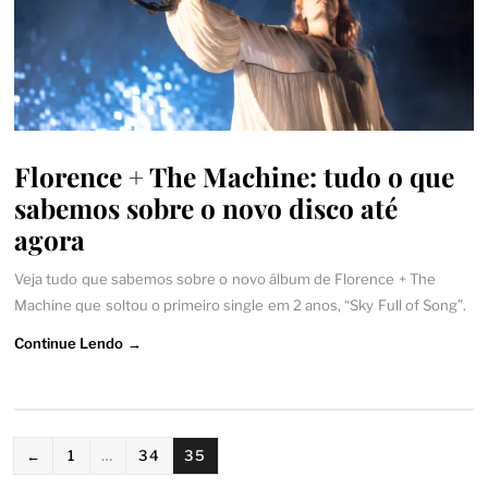
Florence + The Machine: tudo o que
sabemos sobre o novo disco até
agora
Veja tudo que sabemos sobre o novo álbum de Florence + The
Machine que soltou o primeiro single em 2 anos, “Sky Full of Song”.
Continue Lendo →
PAGINAÇÃO
←
1
…
34
35