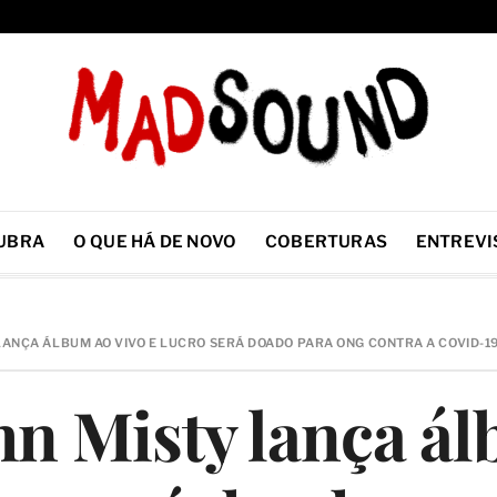
UBRA
O QUE HÁ DE NOVO
COBERTURAS
ENTREVI
LANÇA ÁLBUM AO VIVO E LUCRO SERÁ DOADO PARA ONG CONTRA A COVID-1
hn Misty lança á