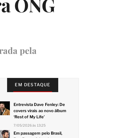
ara ONG
rada pela
EM DESTAQUE
Entrevista Dave Fenley: De
covers virais ao novo álbum
‘Rest of My Life’
7/05/2026 às 13:25
Em passagem pelo Brasil,