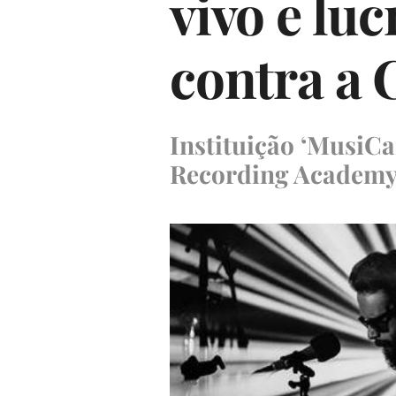
vivo e lu
contra a
Instituição ‘MusiC
Recording Academ