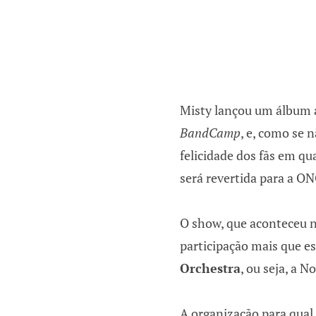
Misty lançou um álbum a
BandCamp
, e, como se 
felicidade dos fãs em q
será revertida para a O
O show, que aconteceu n
participação mais que e
Orchestra
, ou seja, a 
A organização para qual 