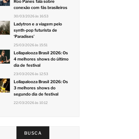
Roo Panes fala sobre
conexão com fãs brasileiros
30/03/2026 às 16:53
Ladytron e a viagem pelo
synth-pop futurista de
‘Paradises’
25/03/2026 às 15:51
Lollapalooza Brasil 2026: Os
4 melhores shows do último
dia de festival
23/03/2026 às 12:53
Lollapalooza Brasil 2026: Os
3 melhores shows do
segundo dia de festival
22/03/2026 às 10:12
BUSCA