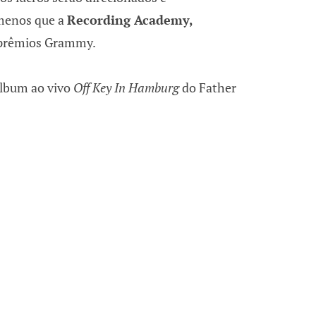
menos que a
Recording Academy,
s prêmios Grammy.
álbum ao vivo
Off Key In Hamburg
do Father