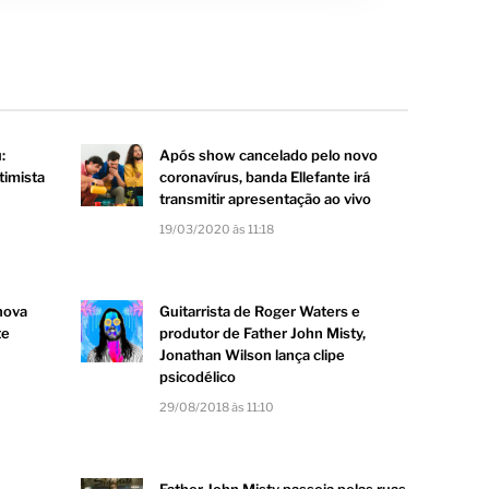
:
Após show cancelado pelo novo
timista
coronavírus, banda Ellefante irá
transmitir apresentação ao vivo
19/03/2020 às 11:18
nova
Guitarrista de Roger Waters e
te
produtor de Father John Misty,
Jonathan Wilson lança clipe
psicodélico
29/08/2018 às 11:10