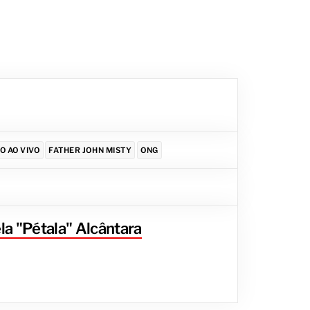
O AO VIVO
FATHER JOHN MISTY
ONG
la "Pétala" Alcântara