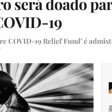
cro será doado p
 COVID-19
are COVID-19 Relief Fund’ é admist
y