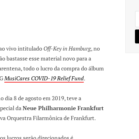
Pe
po
o vivo intitulado
Off-Key in Hamburg
, no
não bastasse esse material novo para a
uarentena, todo o lucro da compra do álbum
NG
MusiCares COVID-19 Relief Fund
.
o dia 8 de agosto em 2019, teve a
special da
Neue Philharmonie Frankfurt
Nova Orquestra Filarmônica de Frankfurt.
os lucros serão direcionados é