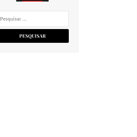
squisar
r: