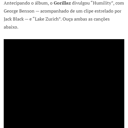
Antecipando o álbum, o
Gorillaz
divulgou “Humility”, com
George Benson — acompanhado de um clipe estrelado por
Jack Black — e “Lake Zurich”. Ouça ambas as canções
abaixo.