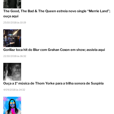
The Good, The Bad & The Queen estreia novo single “Merrie Land”;
ouça aqui
25/10/2018 às 10:19
Gorillaz toca hit do Blur com Grahan Coxon em show; assista aqui
22/10/2018 às 16:32
Ouça a 1ª música de Thom Yorke para a trilha sonora de Suspiria
4/09/2018 às 14:32