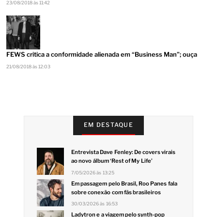
23/08/2018 às 11:42
FEWS critica a conformidade alienada em “Business Man”; ouça
21/08/2018 às 12:03
EM DESTAQUE
Entrevista Dave Fenley: De covers virais
ao novo álbum ‘Rest of My Life’
7/05/2026 às 13:25
Em passagem pelo Brasil, Roo Panes fala
sobre conexão com fãs brasileiros
30/03/2026 às 16:53
Ladytron e a viagem pelo synth-pop