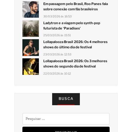
Em passagem pelo Brasil, Roo Panes fala
sobre conexão com fãs brasileiros
30/03/2026 às 16:53
Ladytron e a viagem pelo synth-pop
futurista de ‘Paradises’
25/03/2026 às 15:51
Lollapalooza Brasil 2026: Os 4 melhores
shows do último dia de festival
23/03/2026 às 12:53
Lollapalooza Brasil 2026: Os 3 melhores
shows do segundo dia de festival
22/03/2026 às 10:12
BUSCA
Pesquisar
por: