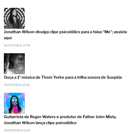
Jonathan Wilson divulga clipe psicodélico para a faixa “Me”; assista
aqui
10/12/2018 às 13:39
Ouça a 1ª música de Thom Yorke para a trilha sonora de Suspiria
4/09/2018 às 14:32
Guitarrista de Roger Waters e produtor de Father John Misty,
Jonathan Wilson lança clipe psicodélico
29/08/2018 às 11:10