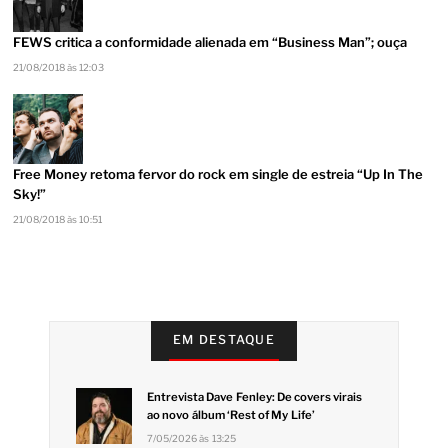
FEWS critica a conformidade alienada em “Business Man”; ouça
21/08/2018 às 12:03
Free Money retoma fervor do rock em single de estreia “Up In The
Sky!”
21/08/2018 às 10:51
EM DESTAQUE
Entrevista Dave Fenley: De covers virais
ao novo álbum ‘Rest of My Life’
7/05/2026 às 13:25