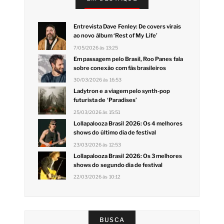
Entrevista Dave Fenley: De covers virais
ao novo álbum ‘Rest of My Life’
7/05/2026 às 13:25
Em passagem pelo Brasil, Roo Panes fala
sobre conexão com fãs brasileiros
30/03/2026 às 16:53
Ladytron e a viagem pelo synth-pop
futurista de ‘Paradises’
25/03/2026 às 15:51
Lollapalooza Brasil 2026: Os 4 melhores
shows do último dia de festival
23/03/2026 às 12:53
Lollapalooza Brasil 2026: Os 3 melhores
shows do segundo dia de festival
22/03/2026 às 10:12
BUSCA