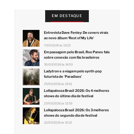
EM DESTAQUE
Entrevista Dave Fenley: De covers virais
ao novo álbum ‘Rest of My Life’
7/05/2026 às 13:25
Em passagem pelo Brasil, Roo Panes fala
sobre conexão com fãs brasileiros
30/03/2026 às 16:53
Ladytron e a viagem pelo synth-pop
futurista de ‘Paradises’
25/03/2026 às 15:51
Lollapalooza Brasil 2026: Os 4 melhores
shows do último dia de festival
23/03/2026 às 12:53
Lollapalooza Brasil 2026: Os 3 melhores
shows do segundo dia de festival
22/03/2026 às 10:12