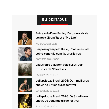
EM DESTAQUE
Entrevista Dave Fenley: De covers virais
ao novo álbum ‘Rest of My Life’
7/05/2026 às 13:25
Em passagem pelo Brasil, Roo Panes fala
sobre conexão com fãs brasileiros
30/03/2026 às 16:53
Ladytron e a viagem pelo synth-pop
futurista de ‘Paradises’
25/03/2026 às 15:51
Lollapalooza Brasil 2026: Os 4 melhores
shows do último dia de festival
23/03/2026 às 12:53
Lollapalooza Brasil 2026: Os 3 melhores
shows do segundo dia de festival
22/03/2026 às 10:12