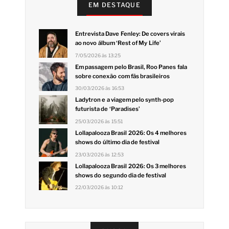
EM DESTAQUE
Entrevista Dave Fenley: De covers virais
ao novo álbum ‘Rest of My Life’
7/05/2026 às 13:25
Em passagem pelo Brasil, Roo Panes fala
sobre conexão com fãs brasileiros
30/03/2026 às 16:53
Ladytron e a viagem pelo synth-pop
futurista de ‘Paradises’
25/03/2026 às 15:51
Lollapalooza Brasil 2026: Os 4 melhores
shows do último dia de festival
23/03/2026 às 12:53
Lollapalooza Brasil 2026: Os 3 melhores
shows do segundo dia de festival
22/03/2026 às 10:12