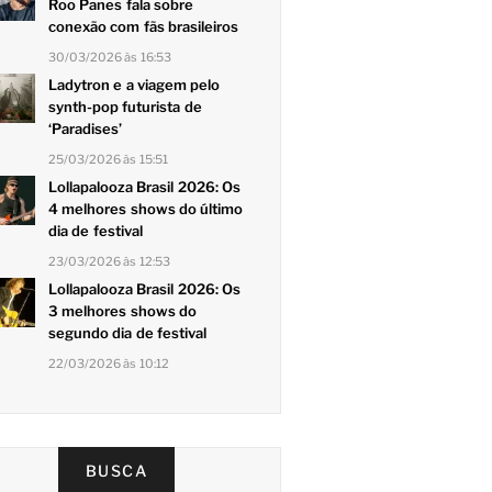
Roo Panes fala sobre
conexão com fãs brasileiros
30/03/2026 às 16:53
Ladytron e a viagem pelo
synth-pop futurista de
‘Paradises’
25/03/2026 às 15:51
Lollapalooza Brasil 2026: Os
4 melhores shows do último
dia de festival
23/03/2026 às 12:53
Lollapalooza Brasil 2026: Os
3 melhores shows do
segundo dia de festival
22/03/2026 às 10:12
BUSCA