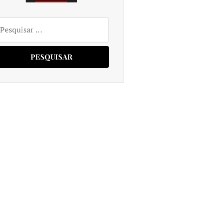
squisar
r: