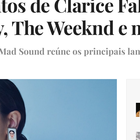
os de Clarice Fa
, The Weeknd e 
o Mad Sound reúne os principais l