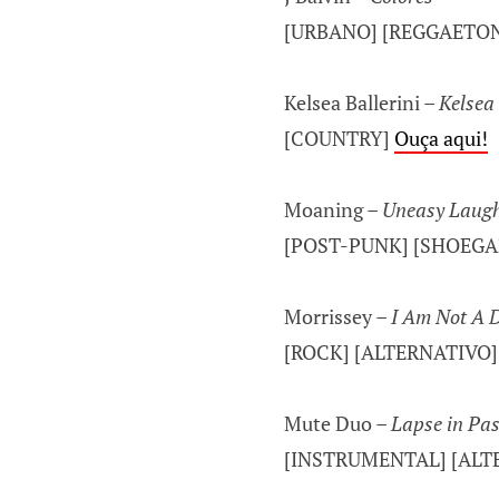
[URBANO] [REGGAETO
Kelsea Ballerini –
Kelsea
[COUNTRY]
Ouça aqui!
Moaning –
Uneasy Laugh
[POST-PUNK] [SHOEGA
Morrissey –
I Am Not A 
[ROCK] [ALTERNATIVO
Mute Duo –
Lapse in Pa
[INSTRUMENTAL] [ALT