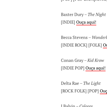
Baxter Dury –
The Night
[INDIE]
Ouça aqui!
Becca Stevens –
Wonder
[INDIE ROCK] [FOLK]
Ou
Conan Gray –
Kid Krow
[INDIE POP]
Ouça aqui!
Delta Rae –
The Light
[ROCK FOLK] [POP]
Ouç
J Balvin –
Colores