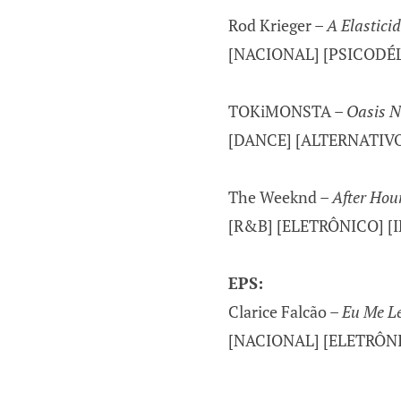
Rod Krieger –
A Elastici
[NACIONAL] [PSICODÉ
TOKiMONSTA –
Oasis N
[DANCE] [ALTERNATIV
The Weeknd –
After Hou
[R&B] [ELETRÔNICO] [
EPS:
Clarice Falcão –
Eu Me L
[NACIONAL] [ELETRÔN