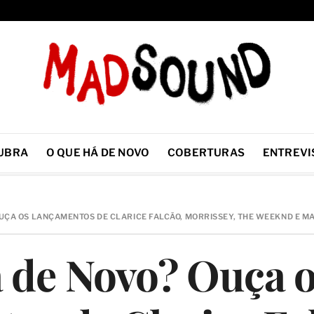
UBRA
O QUE HÁ DE NOVO
COBERTURAS
ENTREVI
OUÇA OS LANÇAMENTOS DE CLARICE FALCÃO, MORRISSEY, THE WEEKND E MA
 de Novo? Ouça 