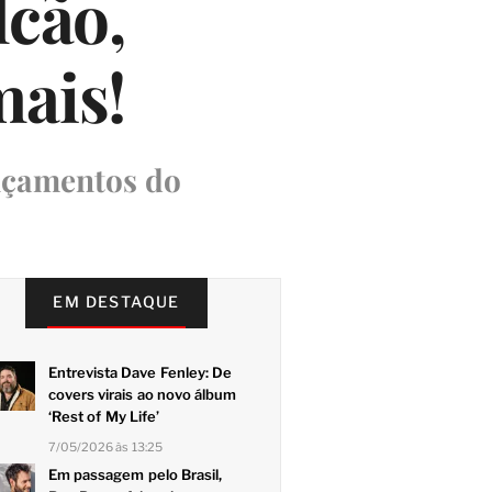
lcão,
mais!
ançamentos do
EM DESTAQUE
Entrevista Dave Fenley: De
covers virais ao novo álbum
‘Rest of My Life’
7/05/2026 às 13:25
Em passagem pelo Brasil,