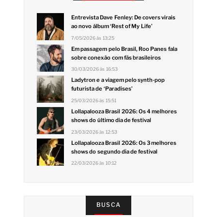
Entrevista Dave Fenley: De covers virais
ao novo álbum ‘Rest of My Life’
7/05/2026 às 13:25
Em passagem pelo Brasil, Roo Panes fala
sobre conexão com fãs brasileiros
30/03/2026 às 16:53
Ladytron e a viagem pelo synth-pop
futurista de ‘Paradises’
25/03/2026 às 15:51
Lollapalooza Brasil 2026: Os 4 melhores
shows do último dia de festival
23/03/2026 às 12:53
Lollapalooza Brasil 2026: Os 3 melhores
shows do segundo dia de festival
22/03/2026 às 10:12
BUSCA