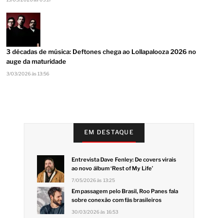
3 décadas de música: Deftones chega ao Lollapalooza 2026 no
auge da maturidade
3/03/2026 às 13:56
EM DESTAQUE
Entrevista Dave Fenley: De covers virais
ao novo álbum ‘Rest of My Life’
7/05/2026 às 13:25
Em passagem pelo Brasil, Roo Panes fala
sobre conexão com fãs brasileiros
30/03/2026 às 16:53