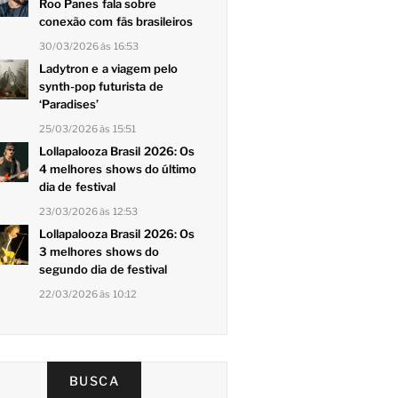
Roo Panes fala sobre
conexão com fãs brasileiros
30/03/2026 às 16:53
Ladytron e a viagem pelo
synth-pop futurista de
‘Paradises’
25/03/2026 às 15:51
Lollapalooza Brasil 2026: Os
4 melhores shows do último
dia de festival
23/03/2026 às 12:53
Lollapalooza Brasil 2026: Os
3 melhores shows do
segundo dia de festival
22/03/2026 às 10:12
BUSCA