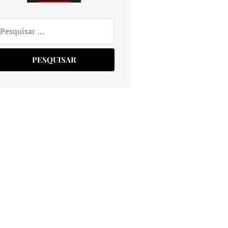
squisar
r: