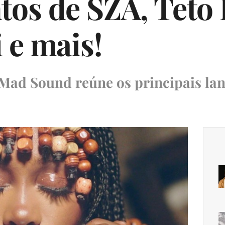
os de SZA, Teto 
 e mais!
o Mad Sound reúne os principais l