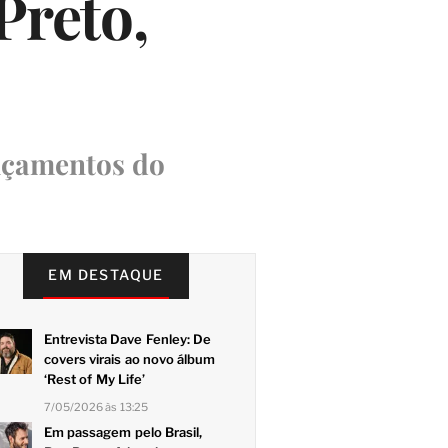
Preto,
ançamentos do
EM DESTAQUE
Entrevista Dave Fenley: De
covers virais ao novo álbum
‘Rest of My Life’
7/05/2026 às 13:25
Em passagem pelo Brasil,