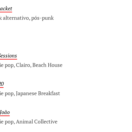
acket
k alternativo, pós-punk
essions
ie pop, Clairo, Beach House
20
ie pop, Japanese Breakfast
 João
ie pop, Animal Collective