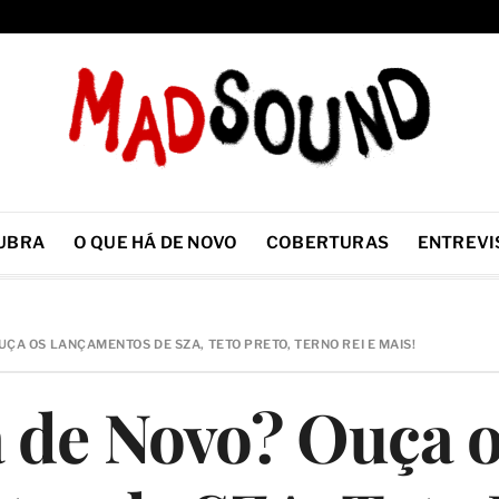
UBRA
O QUE HÁ DE NOVO
COBERTURAS
ENTREVI
UÇA OS LANÇAMENTOS DE SZA, TETO PRETO, TERNO REI E MAIS!
 de Novo? Ouça 