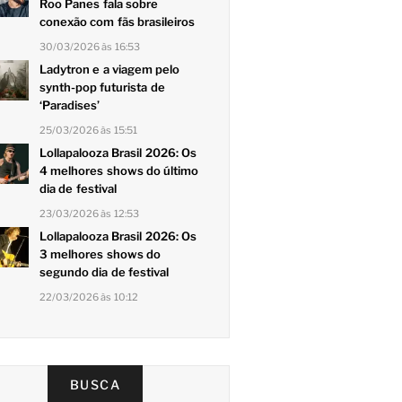
Roo Panes fala sobre
conexão com fãs brasileiros
30/03/2026 às 16:53
Ladytron e a viagem pelo
synth-pop futurista de
‘Paradises’
25/03/2026 às 15:51
Lollapalooza Brasil 2026: Os
4 melhores shows do último
dia de festival
23/03/2026 às 12:53
Lollapalooza Brasil 2026: Os
3 melhores shows do
segundo dia de festival
22/03/2026 às 10:12
BUSCA