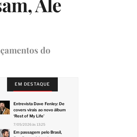
sam, Ale
ançamentos do
EM DESTAQUE
Entrevista Dave Fenley: De
covers virais ao novo álbum
‘Rest of My Life’
7/05/2026 às 13:25
Em passagem pelo Brasil,