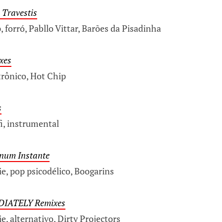
 Travestis
 forró, Pabllo Vittar, Barões da Pisadinha
xes
trônico, Hot Chip
s
i, instrumental
num Instante
e, pop psicodélico, Boogarins
DIATELY
Remixes
e, alternativo, Dirty Projectors