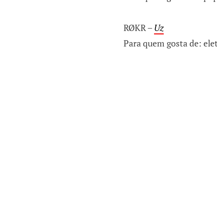
RØKR –
Uz
Para quem gosta de: ele