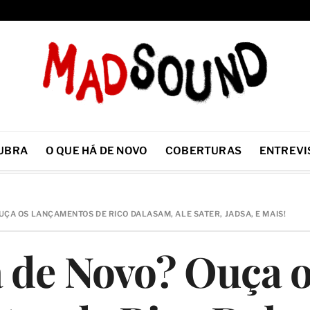
UBRA
O QUE HÁ DE NOVO
COBERTURAS
ENTREVI
UÇA OS LANÇAMENTOS DE RICO DALASAM, ALE SATER, JADSA, E MAIS!
 de Novo? Ouça 