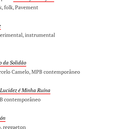
k, folk, Pavement
e
erimental, instrumental
o da Solidão
arcelo Camelo, MPB contemporâneo
Lucidez é Minha Ruína
PB contemporâneo
ión
, reggaeton