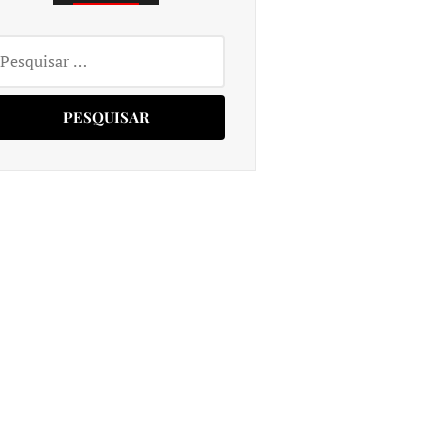
squisar
r: