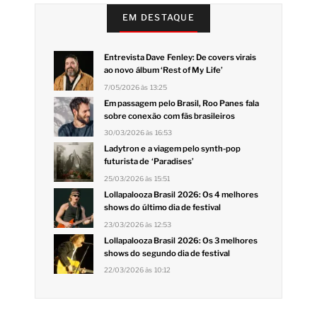
EM DESTAQUE
Entrevista Dave Fenley: De covers virais
ao novo álbum ‘Rest of My Life’
7/05/2026 às 13:25
Em passagem pelo Brasil, Roo Panes fala
sobre conexão com fãs brasileiros
30/03/2026 às 16:53
Ladytron e a viagem pelo synth-pop
futurista de ‘Paradises’
25/03/2026 às 15:51
Lollapalooza Brasil 2026: Os 4 melhores
shows do último dia de festival
23/03/2026 às 12:53
Lollapalooza Brasil 2026: Os 3 melhores
shows do segundo dia de festival
22/03/2026 às 10:12