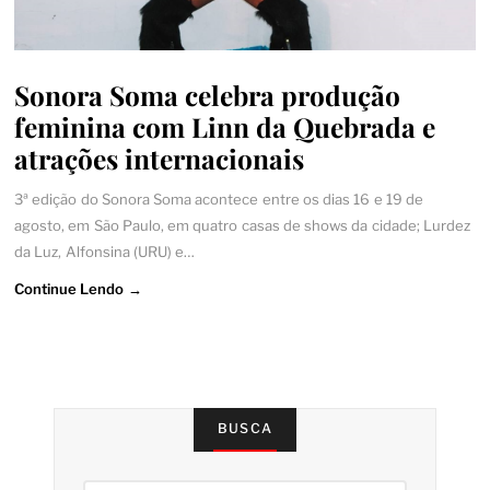
Sonora Soma celebra produção
feminina com Linn da Quebrada e
atrações internacionais
3ª edição do Sonora Soma acontece entre os dias 16 e 19 de
agosto, em São Paulo, em quatro casas de shows da cidade; Lurdez
da Luz, Alfonsina (URU) e…
Continue Lendo →
BUSCA