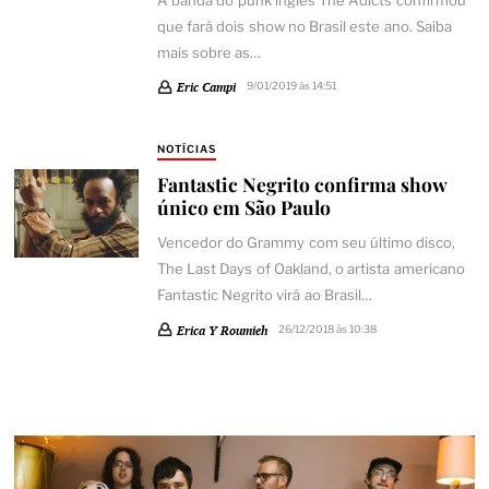
A banda do punk inglês The Adicts confirmou
que fará dois show no Brasil este ano. Saiba
mais sobre as…
Eric Campi
9/01/2019 às 14:51
NOTÍCIAS
Fantastic Negrito confirma show
único em São Paulo
Vencedor do Grammy com seu último disco,
The Last Days of Oakland, o artista americano
Fantastic Negrito virá ao Brasil…
Erica Y Roumieh
26/12/2018 às 10:38