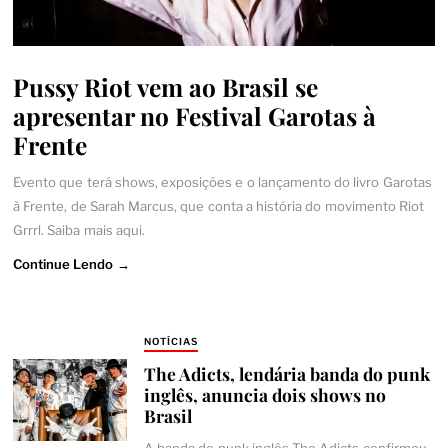
Pussy Riot vem ao Brasil se
apresentar no Festival Garotas à
Frente
Evento que terá shows, exposições e o lançamento do livro Garotas
à Frente, de Sarah Marcus, que conta a história do movimento Riot
Grrrl. Saiba mais aqui.
Continue Lendo →
NOTÍCIAS
The Adicts, lendária banda do punk
inglês, anuncia dois shows no
Brasil