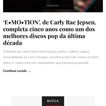
‘E•MO•TION’, de Carly Rae Jepsen,
completa cinco anos como um dos
melhores discos pop da última
década
Cultuado por quem leva música pop a sério, o álbum segue
consolidando-se com o tempo, envelhecendo não como um bom
vinho, e mais como um champanhe que estoura purpurina
Continue Lendo →
BUSCA