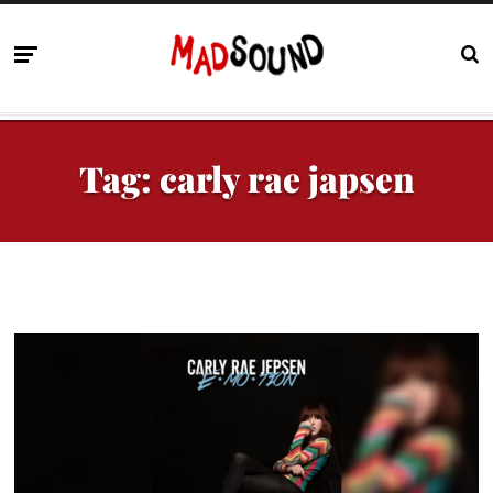
Tag:
carly rae japsen