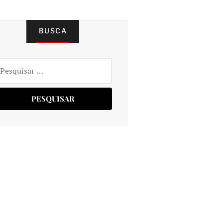
BUSCA
squisar
r: