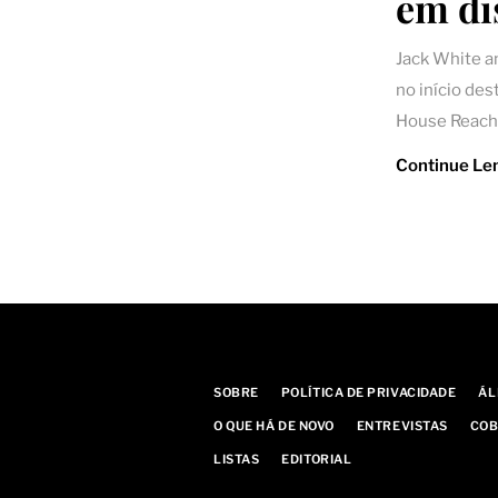
em di
Jack White a
no início de
House Reach
Continue Le
SOBRE
POLÍTICA DE PRIVACIDADE
ÁL
O QUE HÁ DE NOVO
ENTREVISTAS
COB
LISTAS
EDITORIAL