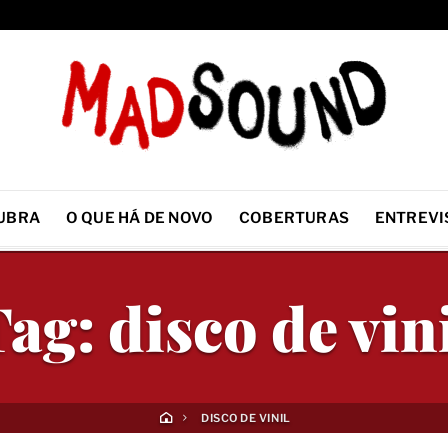
UBRA
O QUE HÁ DE NOVO
COBERTURAS
ENTREVI
Tag:
disco de vin
DISCO DE VINIL