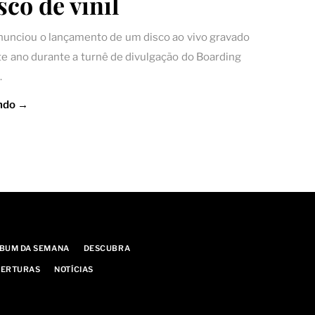
sco de vinil
nunciou o lançamento de um disco ao vivo gravado
ste ano durante a turnê de divulgação do Boarding
.
ndo →
BUM DA SEMANA
DESCUBRA
ERTURAS
NOTÍCIAS