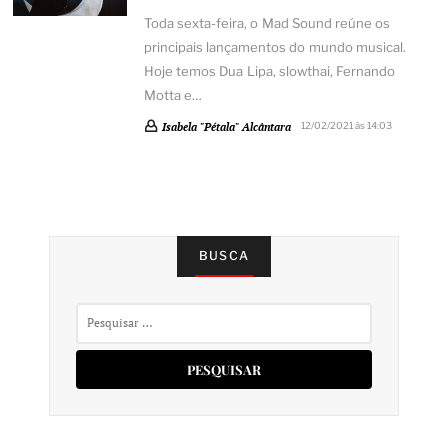
Toda sexta-feira, o Mad Sound reúne os
principais lançamentos do mundo musical.
Hoje temos Dua Lipa, slowthai, Fernando
Motta e…
Isabela "Pétala" Alcântara
12/02/2021 às 14:03
BUSCA
Pesquisar
por: