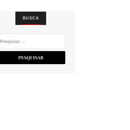
BUSCA
squisar
r: