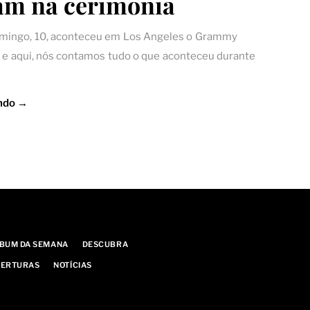
am na cerimônia
omingo, 10, aconteceu em Los Angeles o Grammy
e aqui, nós contamos tudo o que aconteceu durante
ndo →
BUM DA SEMANA
DESCUBRA
ERTURAS
NOTÍCIAS