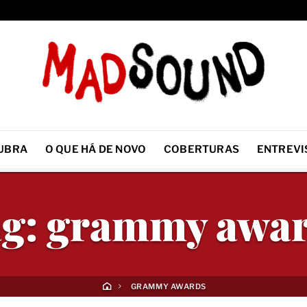
UBRA
O QUE HÁ DE NOVO
COBERTURAS
ENTREVI
g:
grammy awa
GRAMMY AWARDS