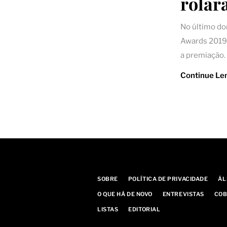
rolar
No último d
Awards 2019 
a premiação.
Continue Le
SOBRE
POLÍTICA DE PRIVACIDADE
ÁL
O QUE HÁ DE NOVO
ENTREVISTAS
COB
LISTAS
EDITORIAL