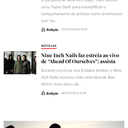
O vocalista do Nine Inch Nails, Trent Reznor
usou Taylor Swift para exemplificar o
comportamento de artistas norte-americanos
que "se…
Redação
20/06/2018 às 15:57
NOTÍCIAS
Nine Inch Nails faz estreia ao vivo
de “Ahead Of Ourselves”; assista
Durante um show nos Estados Unidos, o Nine
Inch Nails mostrou mais uma faixa de Bad
Witch, nono disco da…
Redação
18/06/2018 às 11:36