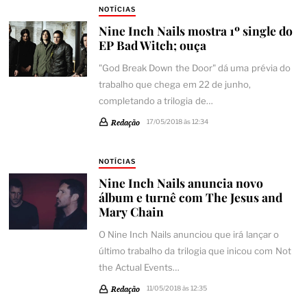
NOTÍCIAS
Nine Inch Nails mostra 1º single do
EP Bad Witch; ouça
"God Break Down the Door" dá uma prévia do
trabalho que chega em 22 de junho,
completando a trilogia de…
Redação
17/05/2018 às 12:34
NOTÍCIAS
Nine Inch Nails anuncia novo
álbum e turnê com The Jesus and
Mary Chain
O Nine Inch Nails anunciou que irá lançar o
último trabalho da trilogia que inicou com Not
the Actual Events…
Redação
11/05/2018 às 12:35