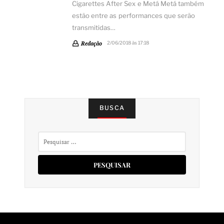
Cigarettes After Sex e Metá Metá também
estão entre as performances que serão
transmitidas…
Redação
2/06/2018 às 17:18
BUSCA
Pesquisar
por: