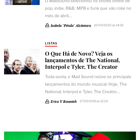
O Madsound selecionou os shows online de
pop, indie, R&B, MPB e funk que vão rolar no
mês de abril…
Isabela "Pétala" Alcântara
10/04/2020 às 14:26
LISTAS
O Que Há de Novo? Veja os
lançamentos de The National,
Interpol e Tyler, The Creator
Toda sexta, o Mad Sound reúne os principais
lançamentos do mundo musical. Hoje, The
National, Interpol e Tyler, The Creator…
Erica Y Roumieh
17/05/2019 às 12:24