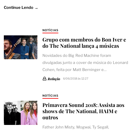
Continue Lendo →
NOTÍCIAS
Grupo com membros do Bon Iver e
do The National lança 4 músicas
Novidades do Big Red Machine foram
divulgadas junto a cover de música do Leonard
Cohen, feita por Matt Berninger e…
Redação
6/06/2018 às 12:27
NOTÍCIAS
Primavera Sound 2018: Assista aos
shows de The National, HAIM e
outros
Father John Misty, Mogwai, Ty Segall,