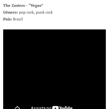
The Zasters – “Vegas”
Gênero:
pop rock, punk rock
País:
Brasil