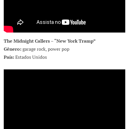
The Midnight Callers – “New York Tramp”
Gênero:
garage rock, power pop
País:
Estados Unidos