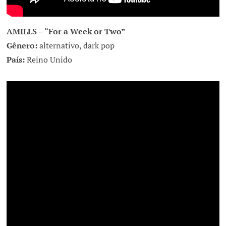
AMILLS – “For a Week or Two”
Gênero:
alternativo, dark pop
País:
Reino Unido