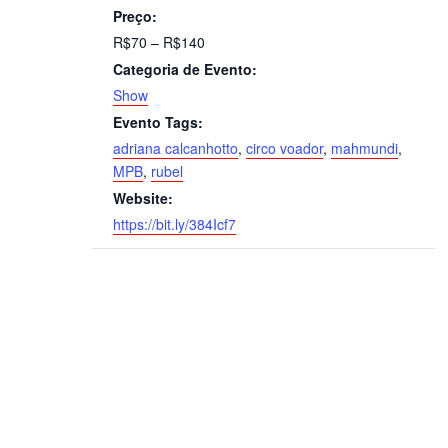
Preço:
R$70 – R$140
Categoria de Evento:
Show
Evento Tags:
adriana calcanhotto
,
circo voador
,
mahmundi
,
MPB
,
rubel
Website:
https://bit.ly/384Icf7