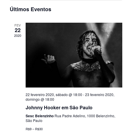
s
a
e
U
e
c
Últimos Eventos
R
q
i
l
A
g
o
R
u
n
e
FEV
a
E
e
22
V
a
i
2020
ç
n
d
E
a
ã
N
s
d
t
T
o
a
O
a
á
.
S
d
e
r
o
n
i
v
22 fevereiro 2020, sábado @ 18:00
-
23 fevereiro 2020,
a
i
o
domingo @ 18:00
Johnny Hooker em São Paulo
s
v
r
Sesc Belenzinho
Rua Padre Adelino, 1000 Belenzinho,
u
São Paulo
e
d
a
R$9 – R$30