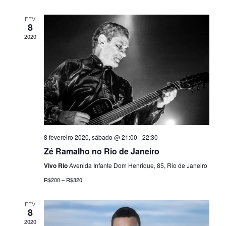
g
e
l
FEV
8
a
E
E
2020
ç
v
v
e
ã
e
n
o
n
t
d
t
o
e
o
8 fevereiro 2020, sábado @ 21:00
-
22:30
Zé Ramalho no Rio de Janeiro
v
s
Vivo Rio
Avenida Infante Dom Henrique, 85, Rio de Janeiro
i
R$200 – R$320
s
FEV
8
u
2020