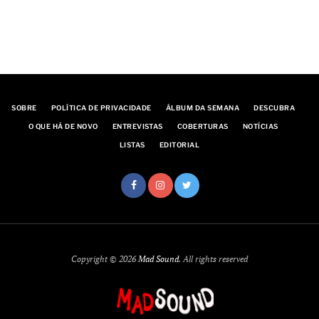
o
s
SOBRE
POLÍTICA DE PRIVACIDADE
ÁLBUM DA SEMANA
DESCUBRA
O QUE HÁ DE NOVO
ENTREVISTAS
COBERTURAS
NOTÍCIAS
LISTAS
EDITORIAL
Copyright © 2026
Mad Sound
. All rights reserved