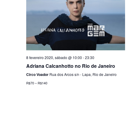
a
i
s
d
e
8 fevereiro 2020, sábado @ 10:00
-
23:30
Adriana Calcanhotto no Rio de Janeiro
E
Circo Voador
Rua dos Arcos s/n - Lapa, Rio de Janeiro
v
R$70 – R$140
e
n
t