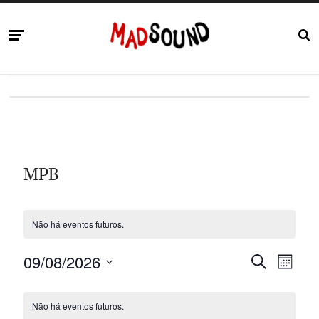
MPB
Não há eventos futuros.
P
N
09/08/2026
P
M
R
S
a
Ê
e
C
O
e
S
v
Não há eventos futuros.
C
l