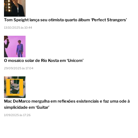
Tom Speight lança seu otimista quarto álbum ‘Perfect Strangers’
13/10/2025 às 10:44
O mosaico solar de Rio Kosta em ‘Unicorn’
29/09/2025 às 17:04
Mac DeMarco mergulha em reflexões existenciais e faz uma ode à
simplicidade em ‘Guitar’
1/09/2025 às 17:26