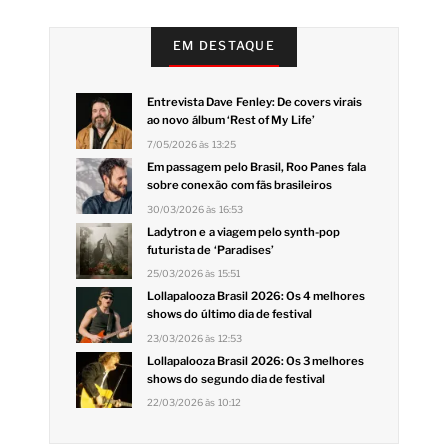
EM DESTAQUE
Entrevista Dave Fenley: De covers virais
ao novo álbum ‘Rest of My Life’
7/05/2026 às 13:25
Em passagem pelo Brasil, Roo Panes fala
sobre conexão com fãs brasileiros
30/03/2026 às 16:53
Ladytron e a viagem pelo synth-pop
futurista de ‘Paradises’
25/03/2026 às 15:51
Lollapalooza Brasil 2026: Os 4 melhores
shows do último dia de festival
23/03/2026 às 12:53
Lollapalooza Brasil 2026: Os 3 melhores
shows do segundo dia de festival
22/03/2026 às 10:12