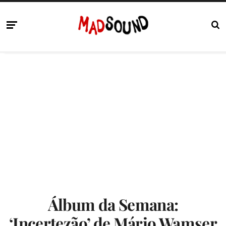
Álbum da Semana:
‘Incertezão’ de Mário Wamser