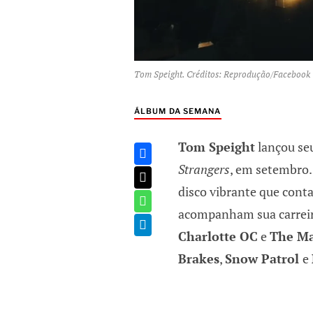
Tom Speight. Créditos: Reprodução/Facebook
ÁLBUM DA SEMANA
Tom Speight
lançou se
Strangers
, em setembro.
disco vibrante que cont
acompanham sua carreir
Charlotte OC
e
The Ma
Brakes
,
Snow Patrol
e