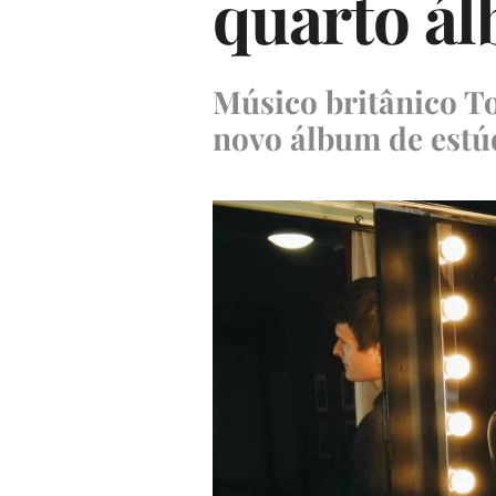
quarto ál
Músico britânico T
novo álbum de estú