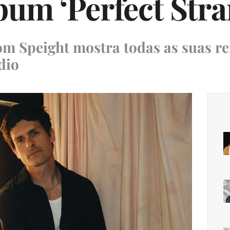
bum ‘Perfect Stra
om Speight mostra todas as suas re
dio