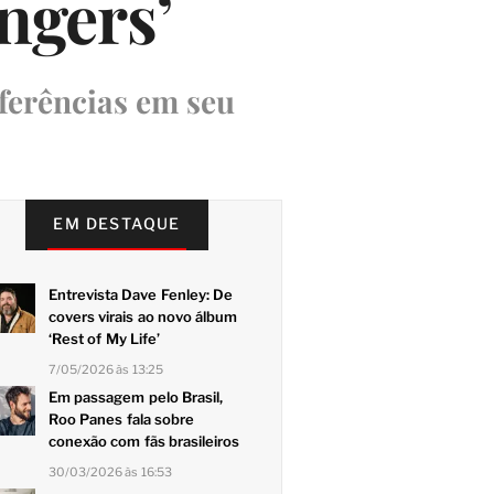
ngers’
ferências em seu
EM DESTAQUE
Entrevista Dave Fenley: De
covers virais ao novo álbum
‘Rest of My Life’
7/05/2026 às 13:25
Em passagem pelo Brasil,
Roo Panes fala sobre
conexão com fãs brasileiros
30/03/2026 às 16:53