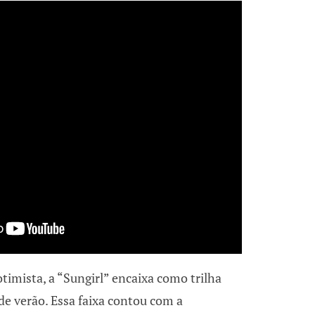
timista, a “Sungirl” encaixa como trilha
de verão. Essa faixa contou com a