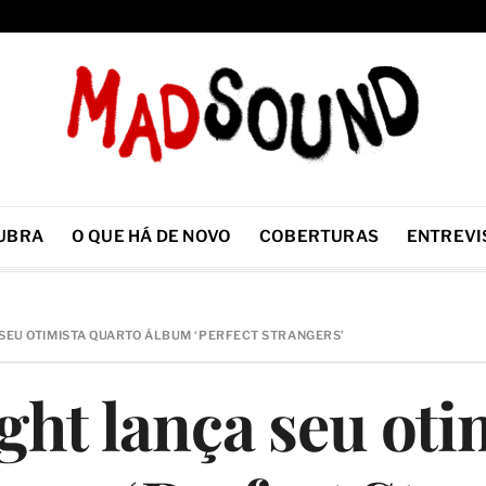
UBRA
O QUE HÁ DE NOVO
COBERTURAS
ENTREVI
SEU OTIMISTA QUARTO ÁLBUM ‘PERFECT STRANGERS’
ht lança seu oti