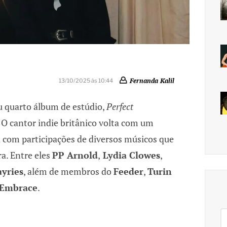
Fernanda Kalil
13/10/2025 às 10:44
u quarto álbum de estúdio,
Perfect
 O cantor indie britânico volta com um
a com participações de diversos músicos que
a. Entre eles
PP Arnold
,
Lydia Clowes
,
yries
, além de membros do
Feeder
,
Turin
Embrace
.
Pe
po