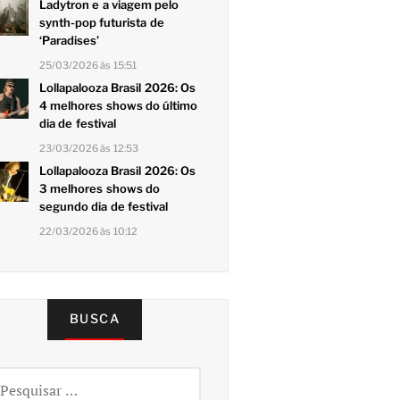
Ladytron e a viagem pelo
synth-pop futurista de
‘Paradises’
25/03/2026 às 15:51
Lollapalooza Brasil 2026: Os
4 melhores shows do último
dia de festival
23/03/2026 às 12:53
Lollapalooza Brasil 2026: Os
3 melhores shows do
segundo dia de festival
22/03/2026 às 10:12
BUSCA
squisar
r: