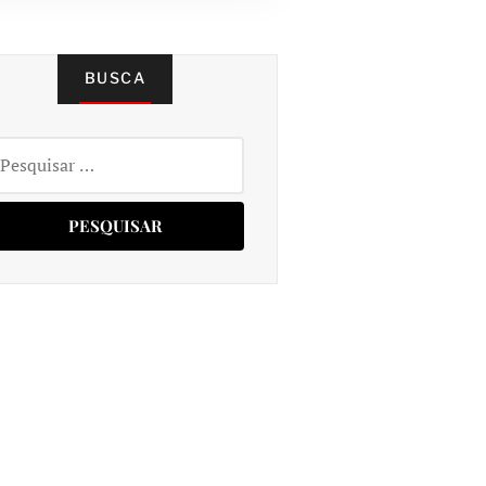
BUSCA
squisar
r: