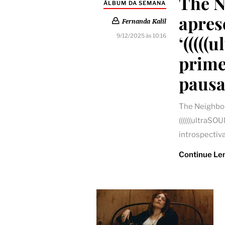
The 
ÁLBUM DA SEMANA
apres
Fernanda Kalil
‘(((((
9/12/2025 às 10:16
prime
paus
The Neighbo
((((((ultraSO
introspectiva
Continue Le