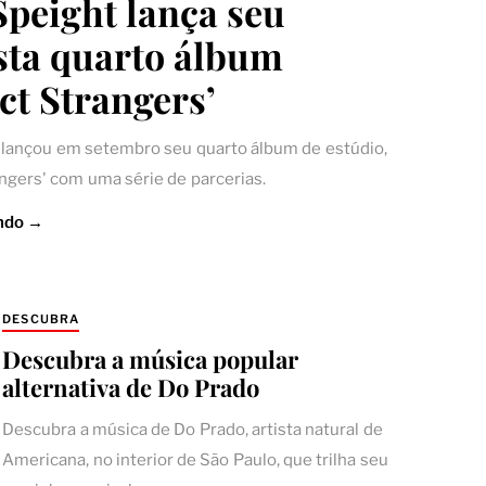
peight lança seu
sta quarto álbum
ct Strangers’
lançou em setembro seu quarto álbum de estúdio,
angers' com uma série de parcerias.
ndo →
DESCUBRA
Descubra a música popular
alternativa de Do Prado
Descubra a música de Do Prado, artista natural de
Americana, no interior de São Paulo, que trilha seu