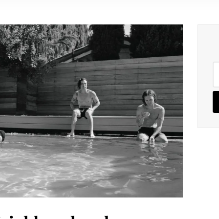
Pe
po