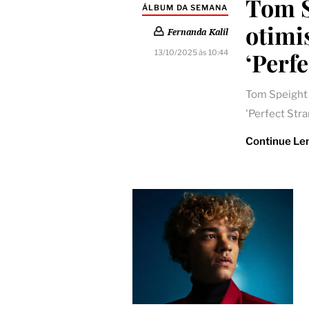
Tom S
ÁLBUM DA SEMANA
otimi
Fernanda Kalil
‘Perfe
13/10/2025 às 10:44
Tom Speight 
'Perfect Str
Continue Le