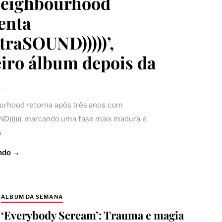
Neighbourhood
enta
ultraSOUND)))))’,
iro álbum depois da
a
urhood retorna após três anos com
UND)))))), marcando uma fase mais madura e
.
ndo →
ÁLBUM DA SEMANA
‘Everybody Scream’: Trauma e magia