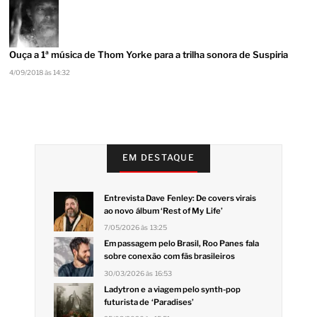
Ouça a 1ª música de Thom Yorke para a trilha sonora de Suspiria
4/09/2018 às 14:32
EM DESTAQUE
Entrevista Dave Fenley: De covers virais
ao novo álbum ‘Rest of My Life’
7/05/2026 às 13:25
Em passagem pelo Brasil, Roo Panes fala
sobre conexão com fãs brasileiros
30/03/2026 às 16:53
Ladytron e a viagem pelo synth-pop
futurista de ‘Paradises’