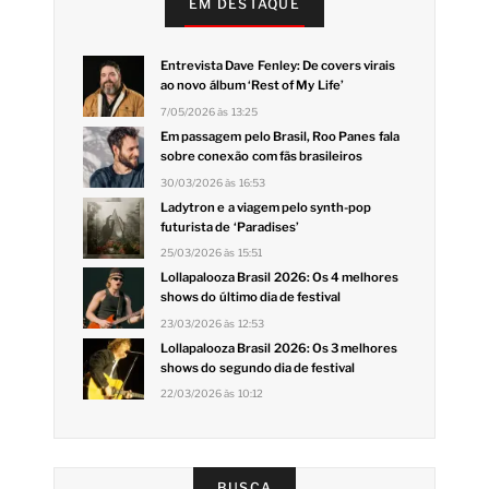
EM DESTAQUE
Entrevista Dave Fenley: De covers virais
ao novo álbum ‘Rest of My Life’
7/05/2026 às 13:25
Em passagem pelo Brasil, Roo Panes fala
sobre conexão com fãs brasileiros
30/03/2026 às 16:53
Ladytron e a viagem pelo synth-pop
futurista de ‘Paradises’
25/03/2026 às 15:51
Lollapalooza Brasil 2026: Os 4 melhores
shows do último dia de festival
23/03/2026 às 12:53
Lollapalooza Brasil 2026: Os 3 melhores
shows do segundo dia de festival
22/03/2026 às 10:12
BUSCA