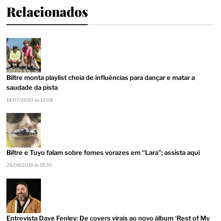
Relacionados
Biltre monta playlist cheia de influências para dançar e matar a
saudade da pista
14/07/2020 às 12:08
Biltre e Tuyo falam sobre fomes vorazes em “Lara”; assista aqui
26/08/2019 às 15:30
Entrevista Dave Fenley: De covers virais ao novo álbum ‘Rest of My