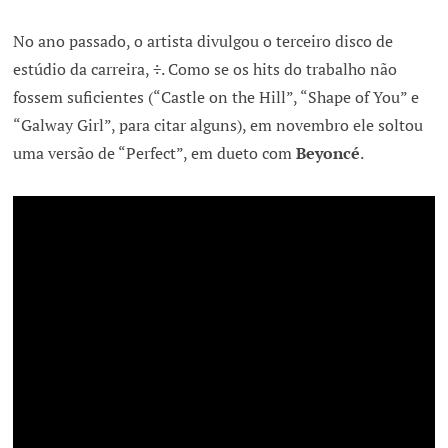
No ano passado, o artista divulgou o terceiro disco de
estúdio da carreira,
÷
. Como se os hits do trabalho não
fossem suficientes (“Castle on the Hill”, “Shape of You” e
“Galway Girl”, para citar alguns), em novembro ele soltou
uma versão de “Perfect”, em dueto com
Beyoncé
.