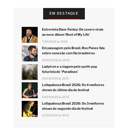
EM DESTAQUE
Entrevista Dave Fenley: De covers virais
ao novo álbum ‘Rest of My Life’
7/05/2026 às 13:25
Em passagem pelo Brasil, Roo Panes fala
sobre conexão com fãs brasileiros
30/03/2026 às 16:53
Ladytron e a viagem pelo synth-pop
futurista de ‘Paradises’
25/03/2026 às 15:51
Lollapalooza Brasil 2026: Os 4 melhores
shows do último dia de festival
23/03/2026 às 12:53
Lollapalooza Brasil 2026: Os 3 melhores
shows do segundo dia de festival
22/03/2026 às 10:12