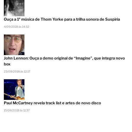
Ouça a 1ª música de Thom Yorke para a trilha sonora de Suspiria
4/09/2018 às 14:32
John Lennon: Ouça a demo original de “Imagine”, que integra novo
box
23/08/2018 às 12:17
Paul McCartney revela track list e artes de novo disco
15/08/2018 às 11:37