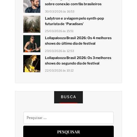
sobre conexão com fãs brasileiros
30/03/2026 às 16:53
Ladytron e a viagem pelo synth-pop
futurista de ‘Paradises’
25/03/2026 às 15:51
Lollapalooza Brasil 2026: Os 4 melhores
shows do último dia de festival
23/03/2026 às 12:53
Lollapalooza Brasil 2026: Os 3 melhores
shows do segundo dia de festival
22/03/2026 às 10:12
BUSCA
Pesquisar
por: