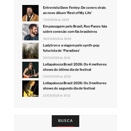
Entrevista Dave Fenley: De covers virais
ao novo álbum ‘Rest of My Life’
7/05/2026 às 13:25
Em passagem pelo Brasil, Roo Panes fala
sobre conexão com fãs brasileiros
30/03/2026 às 16:53
Ladytron e a viagem pelo synth-pop
futurista de ‘Paradises’
25/03/2026 às 15:51
Lollapalooza Brasil 2026: Os 4 melhores
shows do último dia de festival
23/03/2026 às 12:53
Lollapalooza Brasil 2026: Os 3 melhores
shows do segundo dia de festival
22/03/2026 às 10:12
BUSCA