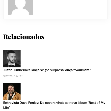
Relacionados
Justin Timberlake lança single surpresa; ouça “Soulmate”
3/07/2018 às 17:11
Entrevista Dave Fenley: De covers virais ao novo álbum ‘Rest of My
Life’