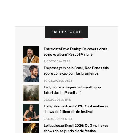
EM DESTAQUE
Entrevista Dave Fenley: De covers virais
ao novo álbum ‘Rest of My Life’
7/05/2026 às 13:25
Em passagem pelo Brasil, Roo Panes fala
sobre conexão com fãs brasileiros
30/03/2026 às 16:53
Ladytron e a viagem pelo synth-pop
futurista de ‘Paradises’
25/03/2026 às 15:51
Lollapalooza Brasil 2026: Os 4 melhores
shows do último dia de festival
23/03/2026 às 12:53
Lollapalooza Brasil 2026: Os 3 melhores
shows do segundo dia de festival