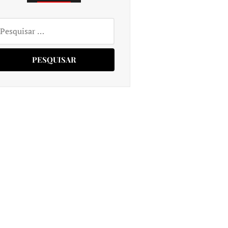
squisar
r: