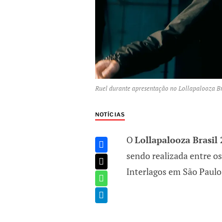
Ruel durante apresentação no Lollapalooza Br
NOTÍCIAS
O
Lollapalooza Brasil
sendo realizada entre o
Interlagos em São Paulo