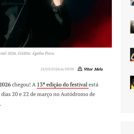
asil 2026. Crédito: Ágatha Flora.
Vitor Melo
21/03/2026 às 09:35
 2026
chegou! A
13ª edição do festival
está
s dias 20 e 22 de março no Autódromo de
.