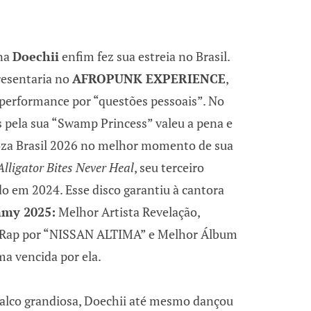
ana
Doechii
enfim fez sua estreia no Brasil.
resentaria no
AFROPUNK EXPERIENCE
,
 performance por “questões pessoais”. No
s pela sua “Swamp Princess” valeu a pena e
ooza Brasil 2026 no melhor momento de sua
lligator Bites Never Heal
, seu terceiro
do em 2024. Esse disco garantiu à cantora
my 2025:
Melhor Artista Revelação,
 Rap por “NISSAN ALTIMA” e Melhor Álbum
ma vencida por ela.
lco grandiosa, Doechii até mesmo dançou