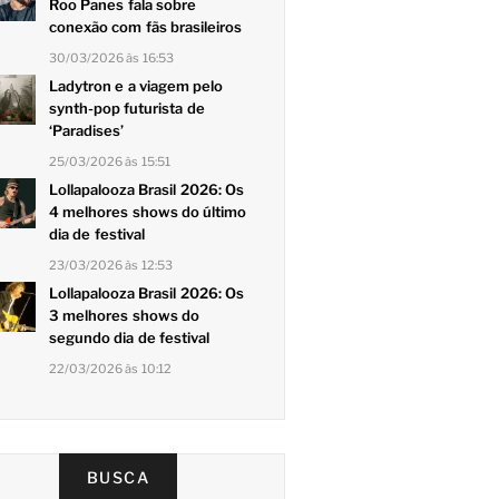
Roo Panes fala sobre
conexão com fãs brasileiros
30/03/2026 às 16:53
Ladytron e a viagem pelo
synth-pop futurista de
‘Paradises’
25/03/2026 às 15:51
Lollapalooza Brasil 2026: Os
4 melhores shows do último
dia de festival
23/03/2026 às 12:53
Lollapalooza Brasil 2026: Os
3 melhores shows do
segundo dia de festival
22/03/2026 às 10:12
BUSCA