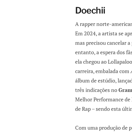
Doechii
A rapper norte-americ
Em 2024, a artista se ap
mas precisou cancelar a
entanto, a espera dos fã
ela chegou ao Lollapal
carreira, embalada com
A
álbum de estúdio, lança
três indicações no
Gram
Melhor Performance de
de Rap – sendo esta últi
Com uma produção de pa