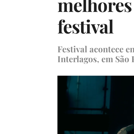
melhores 
festival
Festival acontece e
Interlagos, em São 