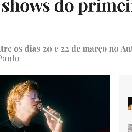
shows do primeir
ntre os dias 20 e 22 de março no 
Paulo