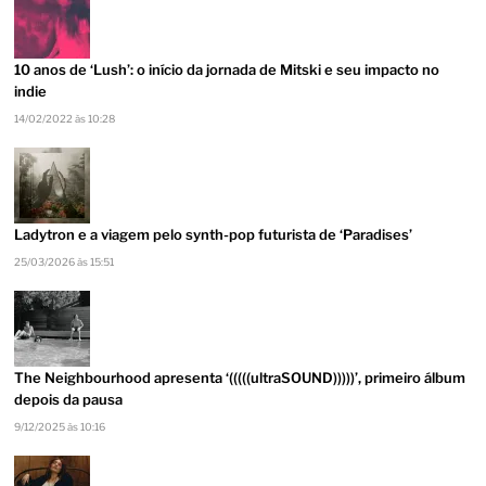
10 anos de ‘Lush’: o início da jornada de Mitski e seu impacto no
indie
14/02/2022 às 10:28
Ladytron e a viagem pelo synth-pop futurista de ‘Paradises’
25/03/2026 às 15:51
The Neighbourhood apresenta ‘(((((ultraSOUND)))))’, primeiro álbum
depois da pausa
9/12/2025 às 10:16