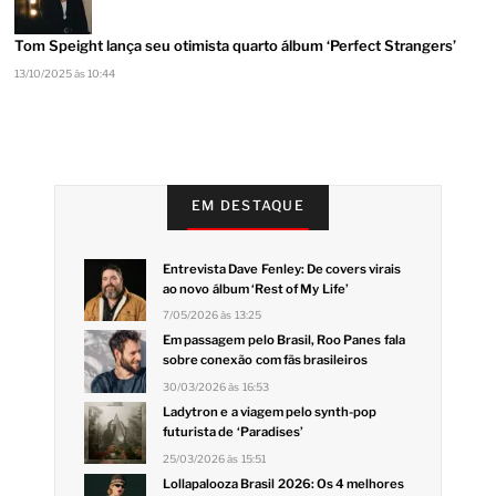
Tom Speight lança seu otimista quarto álbum ‘Perfect Strangers’
13/10/2025 às 10:44
EM DESTAQUE
Entrevista Dave Fenley: De covers virais
ao novo álbum ‘Rest of My Life’
7/05/2026 às 13:25
Em passagem pelo Brasil, Roo Panes fala
sobre conexão com fãs brasileiros
30/03/2026 às 16:53
Ladytron e a viagem pelo synth-pop
futurista de ‘Paradises’
25/03/2026 às 15:51
Lollapalooza Brasil 2026: Os 4 melhores