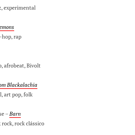
z, experimental
Demons
-hop, rap
, afrobeat, Bivolt
rom Blackalachia
 art pop, folk
se –
Barn
 rock, rock clássico