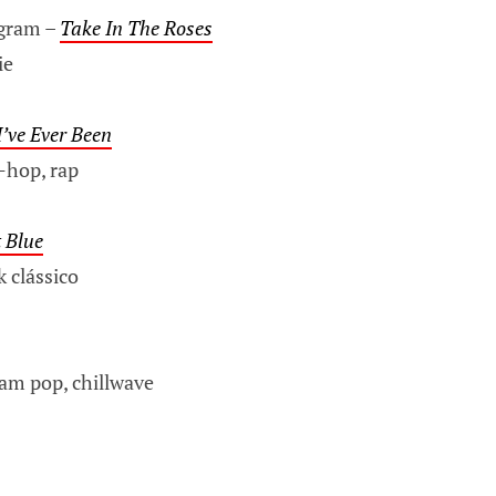
gram –
Take In The Roses
ie
’ve Ever Been
-hop, rap
t Blue
 clássico
am pop, chillwave