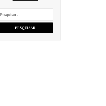
squisar
r: