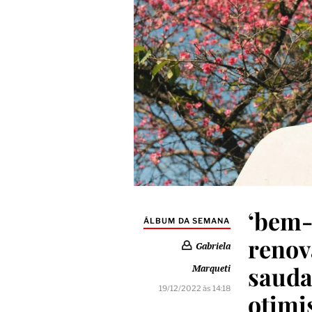
‘bem-
ÁLBUM DA SEMANA
renov
Gabriela
sauda
Marqueti
19/12/2022 às 14:18
otimi