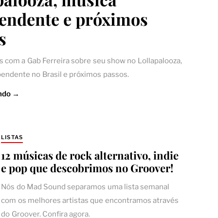
endente e próximos
s
com a Gab Ferreira sobre seu show no Lollapalooza,
endente no Brasil e próximos passos.
ndo →
LISTAS
12 músicas de rock alternativo, indie
e pop que descobrimos no Groover!
Nós do Mad Sound separamos uma lista semanal
com os melhores artistas que encontramos através
do Groover. Confira agora.