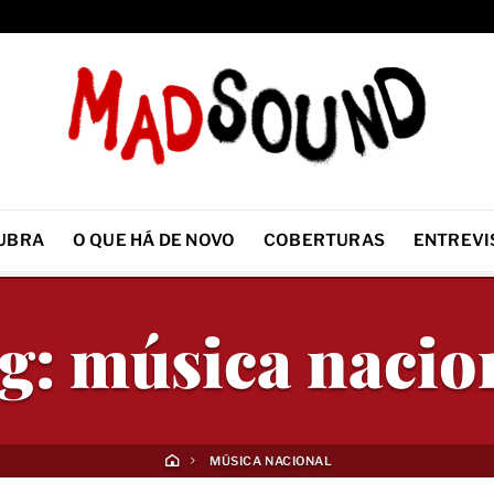
UBRA
O QUE HÁ DE NOVO
COBERTURAS
ENTREVI
g:
música nacio
MÚSICA NACIONAL