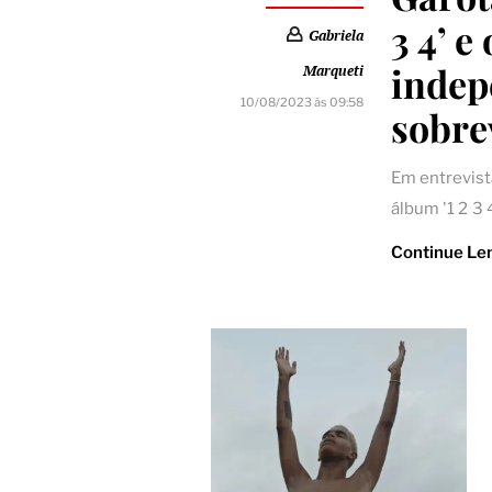
3 4’ e
Gabriela
indep
Marqueti
10/08/2023 às 09:58
sobre
Em entrevist
álbum '1 2 3
Continue Le