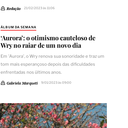
21/02/2023 às 11:06
Redação
ÁLBUM DA SEMANA
‘Aurora’: o otimismo cauteloso de
Wry no raiar de um novo dia
Em 'Aurora', o Wry renova sua sonoridade e traz um
tom mais esperançoso depois das dificuldades
enfrentadas nos últimos anos.
9/01/2023 às 09:00
Gabriela Marqueti