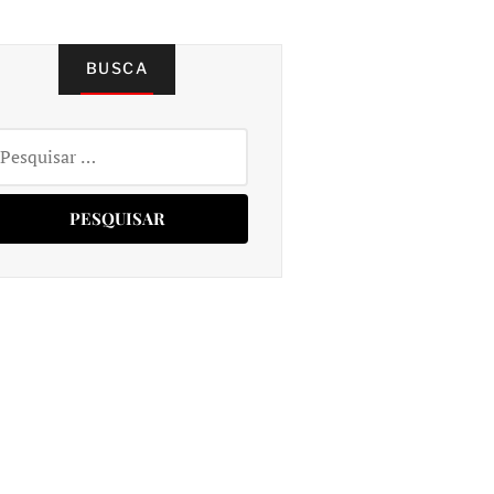
BUSCA
squisar
r: