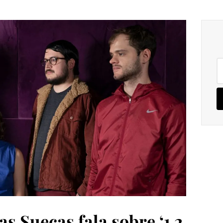
Pe
po
s Suecas fala sobre ‘1 2