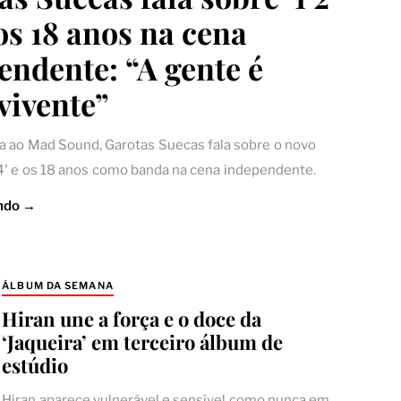
 os 18 anos na cena
endente: “A gente é
vivente”
a ao Mad Sound, Garotas Suecas fala sobre o novo
 4' e os 18 anos como banda na cena independente.
ndo →
ÁLBUM DA SEMANA
Hiran une a força e o doce da
‘Jaqueira’ em terceiro álbum de
estúdio
Hiran aparece vulnerável e sensível como nunca em