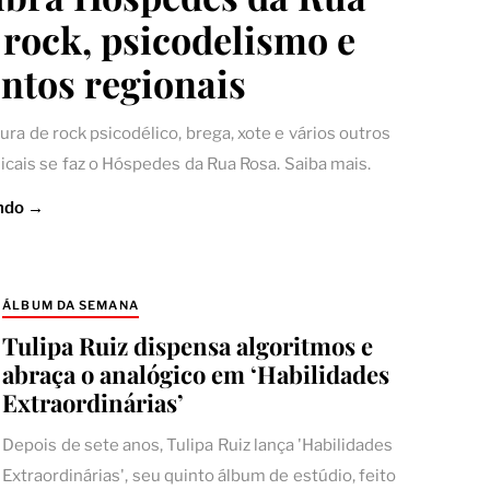
 rock, psicodelismo e
ntos regionais
ra de rock psicodélico, brega, xote e vários outros
cais se faz o Hóspedes da Rua Rosa. Saiba mais.
ndo →
ÁLBUM DA SEMANA
Tulipa Ruiz dispensa algoritmos e
abraça o analógico em ‘Habilidades
Extraordinárias’
Depois de sete anos, Tulipa Ruiz lança 'Habilidades
Extraordinárias', seu quinto álbum de estúdio, feito