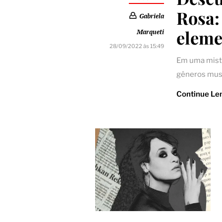
Rosa:
Gabriela
eleme
Marqueti
28/09/2022 às 15:49
Em uma mistu
gêneros musi
Continue Le