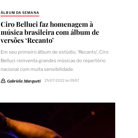
ÁLBUM DA SEMANA
Ciro Belluci faz homenagem à
música brasileira com álbum de
versões ‘Recanto’
Em seu primeiro álbum de estúdio, 'Recanto', Ciro
Belluci reinventa grandes músicas do repertório
nacional com muita sensibilidade.
25/07/2022 às 09:57
Gabriela Marqueti