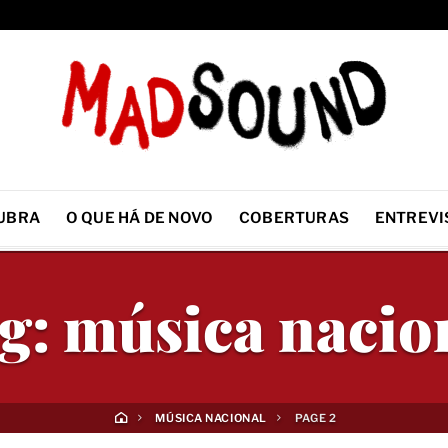
UBRA
O QUE HÁ DE NOVO
COBERTURAS
ENTREVI
g:
música nacio
MÚSICA NACIONAL
PAGE 2