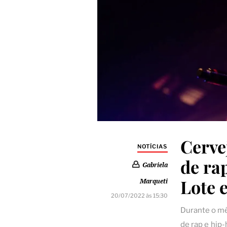
Cerve
NOTÍCIAS
de ra
Gabriela
Lote 
Marqueti
20/07/2022 às 15:30
Durante o mê
de rap e hip-