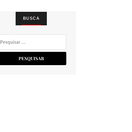
BUSCA
squisar
r: