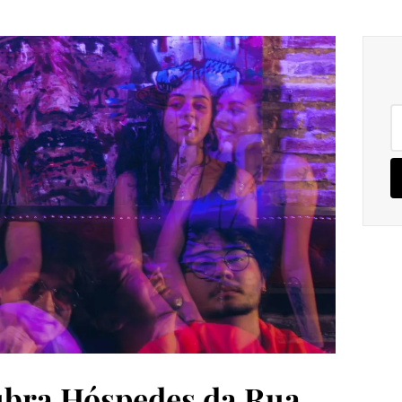
Pe
po
bra Hóspedes da Rua