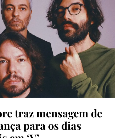
re traz mensagem de
ança para os dias
is em ‘V’