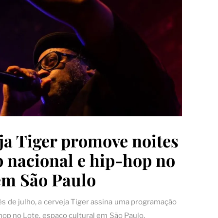
ja Tiger promove noites
p nacional e hip-hop no
em São Paulo
s de julho, a cerveja Tiger assina uma programação
hop no Lote, espaço cultural em São Paulo.