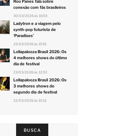
Roo Panes fala sobre
conexão com fãs brasileiros
30/03/2026 às 16:53
Ladytron e a viagem pelo
synth-pop futurista de
‘Paradises’
25/03/2026 às 15:51
Lollapalooza Brasil 2026: Os
4 melhores shows do último
dia de festival
23/03/2026 às 12:53
Lollapalooza Brasil 2026: Os
3 melhores shows do
segundo dia de festival
22/03/2026 às 10:12
BUSCA