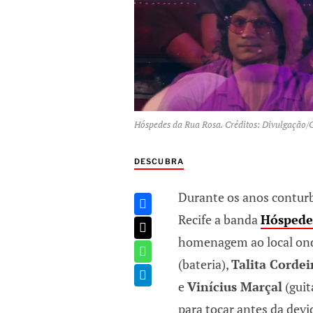
Hóspedes da Rua Rosa. Créditos: Divulgação/
DESCUBRA
Durante os anos conturb
Recife a banda
Hóspede
homenagem ao local ond
(bateria),
Talita Cordei
e
Vinícius Marçal
(guit
para tocar antes da dev