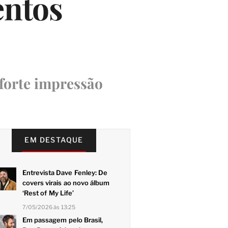
entos
 forte impressão
EM DESTAQUE
Entrevista Dave Fenley: De
covers virais ao novo álbum
‘Rest of My Life’
7/05/2026 às 13:25
Em passagem pelo Brasil,