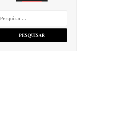
squisar
r: