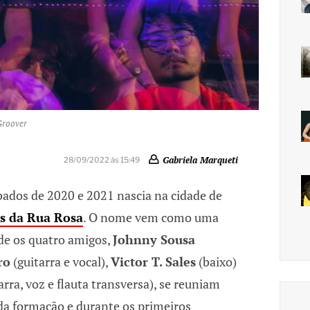
Groover
Gabriela Marqueti
28/09/2022 às 15:49
ados de 2020 e 2021 nascia na cidade de
s da Rua Rosa
. O nome vem como uma
e os quatro amigos,
Johnny Sousa
ro
(guitarra e vocal),
Victor T. Sales
(baixo)
arra, voz e flauta transversa), se reuniam
ida formação e durante os primeiros