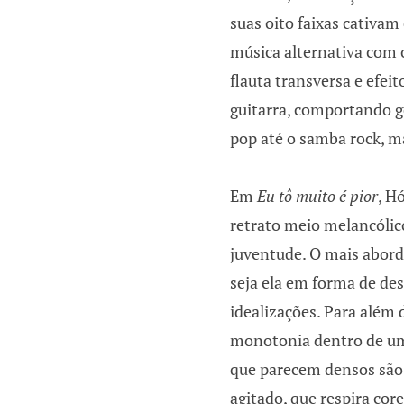
suas oito faixas cativam
música alternativa com o
flauta transversa e efeit
guitarra, comportando gê
pop até o samba rock, ma
Em
Eu tô muito é pior
, H
retrato meio melancólico
juventude. O mais abord
seja ela em forma de de
idealizações. Para além
monotonia dentro de um
que parecem densos são
agitado, que respira co