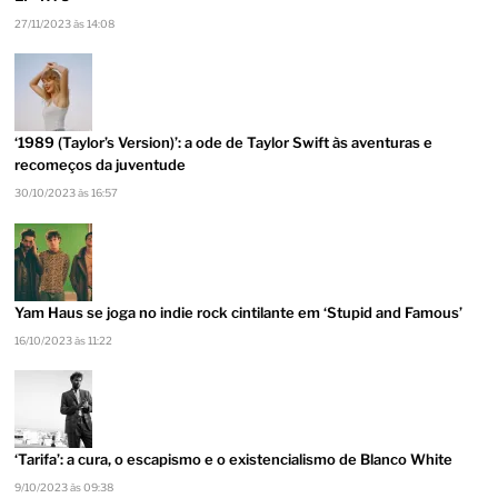
27/11/2023 às 14:08
‘1989 (Taylor’s Version)’: a ode de Taylor Swift às aventuras e
recomeços da juventude
30/10/2023 às 16:57
Yam Haus se joga no indie rock cintilante em ‘Stupid and Famous’
16/10/2023 às 11:22
‘Tarifa’: a cura, o escapismo e o existencialismo de Blanco White
9/10/2023 às 09:38