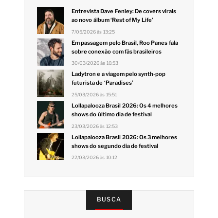
Entrevista Dave Fenley: De covers virais
ao novo álbum ‘Rest of My Life’
7/05/2026 às 13:25
Em passagem pelo Brasil, Roo Panes fala
sobre conexão com fãs brasileiros
30/03/2026 às 16:53
Ladytron e a viagem pelo synth-pop
futurista de ‘Paradises’
25/03/2026 às 15:51
Lollapalooza Brasil 2026: Os 4 melhores
shows do último dia de festival
23/03/2026 às 12:53
Lollapalooza Brasil 2026: Os 3 melhores
shows do segundo dia de festival
22/03/2026 às 10:12
BUSCA