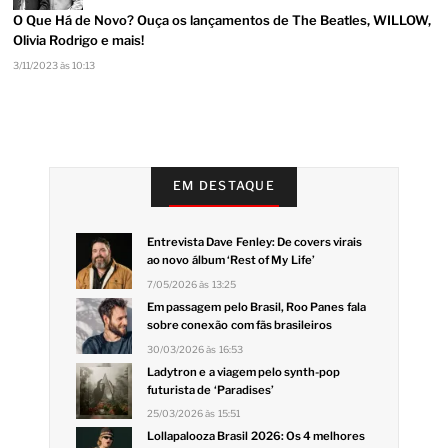
O Que Há de Novo? Ouça os lançamentos de The Beatles, WILLOW,
Olivia Rodrigo e mais!
3/11/2023 às 10:13
EM DESTAQUE
Entrevista Dave Fenley: De covers virais
ao novo álbum ‘Rest of My Life’
7/05/2026 às 13:25
Em passagem pelo Brasil, Roo Panes fala
sobre conexão com fãs brasileiros
30/03/2026 às 16:53
Ladytron e a viagem pelo synth-pop
futurista de ‘Paradises’
25/03/2026 às 15:51
Lollapalooza Brasil 2026: Os 4 melhores