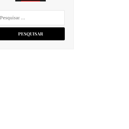
squisar
r: