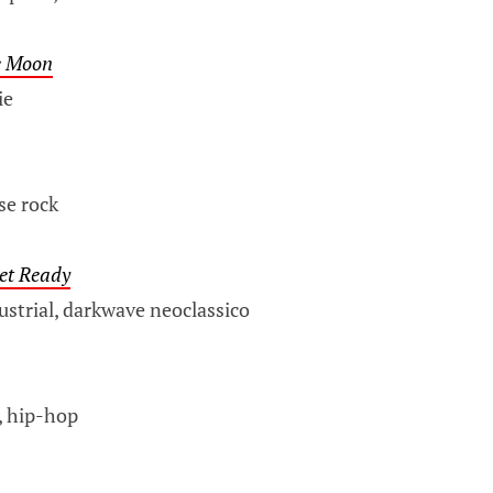
e Moon
ie
se rock
et Ready
ustrial, darkwave neoclassico
, hip-hop