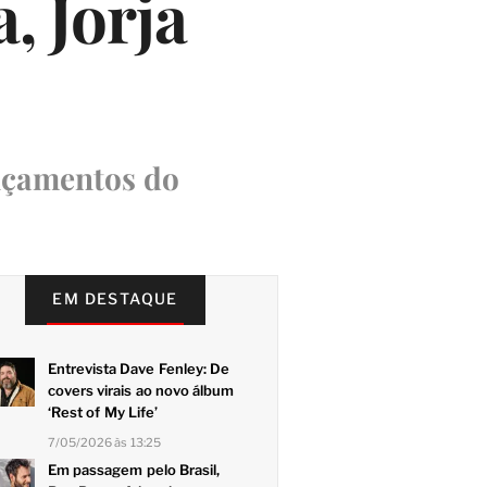
, Jorja
ançamentos do
EM DESTAQUE
Entrevista Dave Fenley: De
covers virais ao novo álbum
‘Rest of My Life’
7/05/2026 às 13:25
Em passagem pelo Brasil,