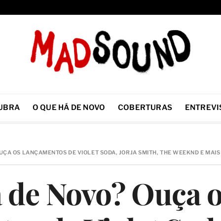
UBRA
O QUE HÁ DE NOVO
COBERTURAS
ENTREVI
OUÇA OS LANÇAMENTOS DE VIOLET SODA, JORJA SMITH, THE WEEKND E MAIS
 de Novo? Ouça 