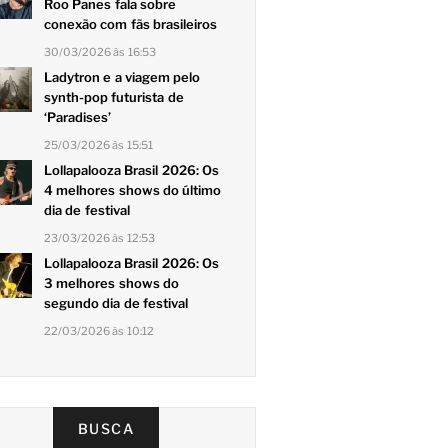
Roo Panes fala sobre
conexão com fãs brasileiros
30/03/2026 às 16:53
Ladytron e a viagem pelo
synth-pop futurista de
‘Paradises’
25/03/2026 às 15:51
Lollapalooza Brasil 2026: Os
4 melhores shows do último
dia de festival
23/03/2026 às 12:53
Lollapalooza Brasil 2026: Os
3 melhores shows do
segundo dia de festival
22/03/2026 às 10:12
BUSCA